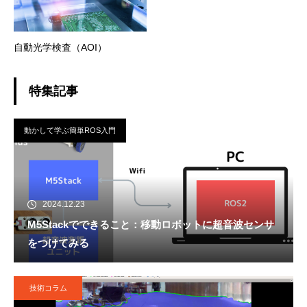
自動光学検査（AOI）
特集記事
動かして学ぶ簡単ROS入門
2024.12.23
M5Stackでできること：移動ロボットに超音波センサ
をつけてみる
技術コラム