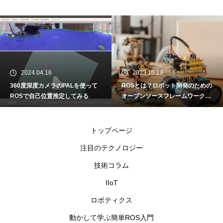
2024.04.16
2023.10.28
360度深度カメラのPALを使って
ROSとは？ロボット開発のための
ROSで自己位置推定してみる
オープンソースフレームワーク
動かして学ぶ簡単ROS入門①
トップページ
注目のテクノロジー
技術コラム
IIoT
ロボティクス
動かして学ぶ簡単ROS入門