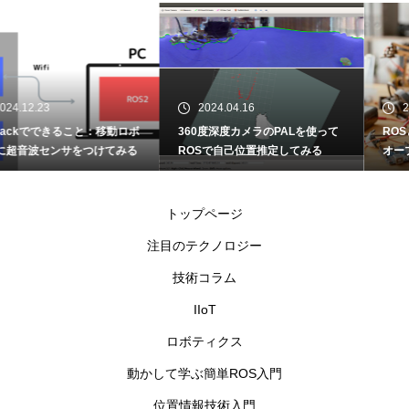
2024.04.16
2023.10.28
360度深度カメラのPALを使って
ROSとは？ロボット開発のための
ROSで自己位置推定してみる
オープンソースフレームワーク
動かして学ぶ簡単ROS入門①
トップページ
注目のテクノロジー
技術コラム
IIoT
ロボティクス
動かして学ぶ簡単ROS入門
位置情報技術入門