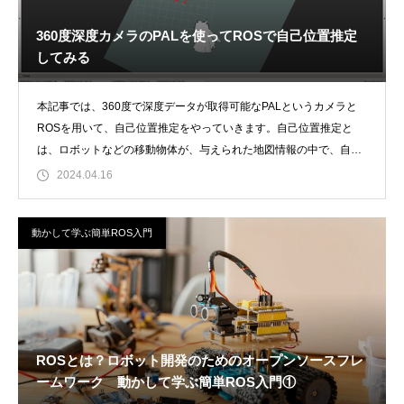
360度深度カメラのPALを使ってROSで自己位置推定
してみる
本記事では、360度で深度データが取得可能なPALというカメラと
ROSを用いて、自己位置推定をやっていきます。自己位置推定と
は、ロボットなどの移動物体が、与えられた地図情報の中で、自身
がどこにいるか
2024.04.16
動かして学ぶ簡単ROS入門
ROSとは？ロボット開発のためのオープンソースフレ
ームワーク 動かして学ぶ簡単ROS入門①