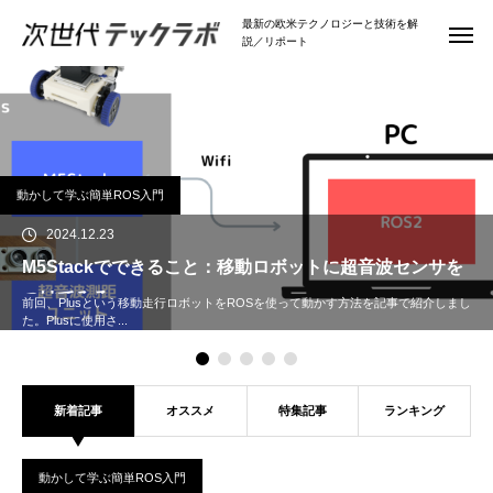
最新の欧米テクノロジーと技術を解
説／リポート
動かして学ぶ簡単ROS入門
2024.12.23
M5Stackでできること：移動ロボットに超音波センサを
つけてみる
前回、Plusという移動走行ロボットをROSを使って動かす方法を記事で紹介しまし
た。Plusに使用さ...
新着記事
オススメ
特集記事
ランキング
動かして学ぶ簡単ROS入門