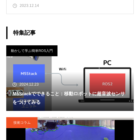
ら詳しく見ていきま
2023.12.14
特集記事
動かして学ぶ簡単ROS入門
2024.12.23
M5Stackでできること：移動ロボットに超音波センサ
をつけてみる
技術コラム