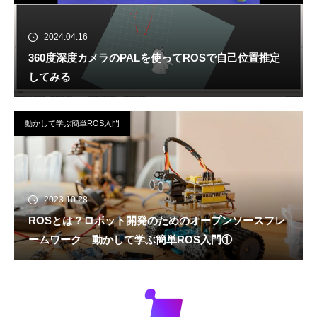
2024.04.16
360度深度カメラのPALを使ってROSで自己位置推定
してみる
動かして学ぶ簡単ROS入門
2023.10.28
ROSとは？ロボット開発のためのオープンソースフレ
ームワーク 動かして学ぶ簡単ROS入門①