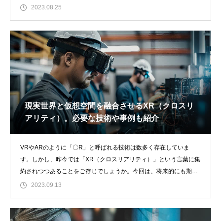
今回は、ハプティク
2023.08.25
現実世界と仮想空間を融合させるXR（クロスリ
アリティ）。必要な技術や事例も紹介
VRやARのように「〇R」と呼ばれる技術は数多く存在していま
す。しかし、昨今では「XR（クロスリアリティ）」という言葉に集
約されつつあることをご存じでしょうか。今回は、将来的にも期待
が高まっているX
2023.09.13