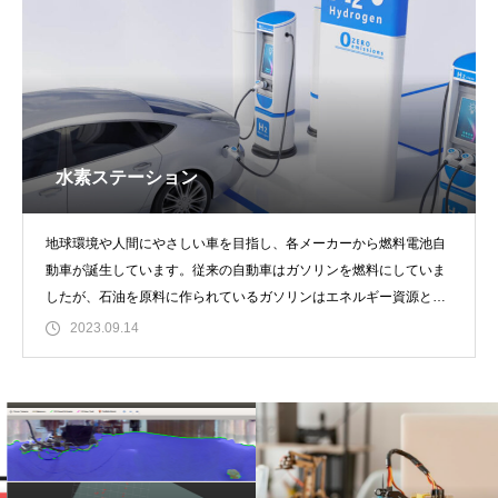
水素ステーション
地球環境や人間にやさしい車を目指し、各メーカーから燃料電池自
動車が誕生しています。従来の自動車はガソリンを燃料にしていま
したが、石油を原料に作られているガソリンはエネルギー資源とし
て将来的に枯渇する
2023.09.14