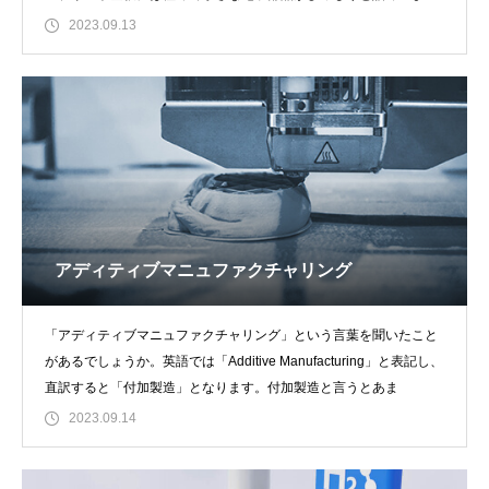
るようになりました
2023.09.13
アディティブマニュファクチャリング
「アディティブマニュファクチャリング」という言葉を聞いたこと
があるでしょうか。英語では「Additive Manufacturing」と表記し、
直訳すると「付加製造」となります。付加製造と言うとあま
2023.09.14