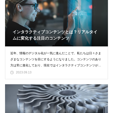
インタラクティブコンテンツとは？リアルタイ
ムに変化する注目のコンテンツ
近年、情報のデジタル化が一気に進んだことで、私たちは日々さま
ざまなコンテンツを目にするようになりました。コンテンツのあり
方は常に進化しており、現在ではインタラクティブコンテンツが注
目を集めています。
2023.09.13