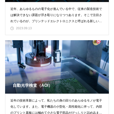
近年、あらゆるものの電子化が進んでいる中で、従来の製造技術で
は解決できない課題が浮き彫りになりつつあります。そこで注目さ
れているのが、プリンテッドエレクトロニクスと呼ばれる新しい製
造技術です。プリン
2023.09.13
自動光学検査（AOI）
近年の技術革新によって、私たちの身の回りのあらゆるモノが電子
化しています。また、電子機器の小型化・高性能化に伴って、内部
のプリント基板には極めて小さな電子部品がびっしりと詰め込まれ