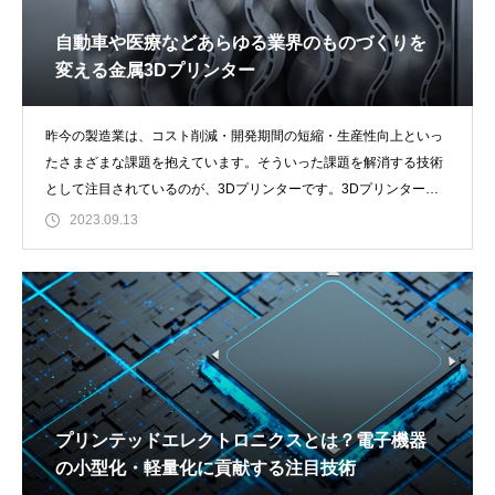
自動車や医療などあらゆる業界のものづくりを
変える金属3Dプリンター
昨今の製造業は、コスト削減・開発期間の短縮・生産性向上といっ
たさまざまな課題を抱えています。そういった課題を解消する技術
として注目されているのが、3Dプリンターです。3Dプリンターは
大きく樹脂と金属
2023.09.13
プリンテッドエレクトロニクスとは？電子機器
の小型化・軽量化に貢献する注目技術