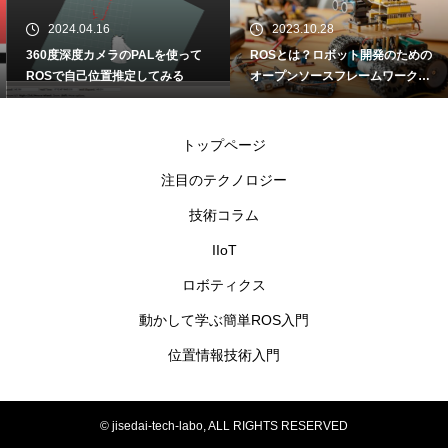
2024.04.16
2023.10.28
360度深度カメラのPALを使って
ROSとは？ロボット開発のための
ROSで自己位置推定してみる
オープンソースフレームワーク
動かして学ぶ簡単ROS入門①
トップページ
注目のテクノロジー
技術コラム
IIoT
ロボティクス
動かして学ぶ簡単ROS入門
位置情報技術入門
© jisedai-tech-labo, ALL RIGHTS RESERVED