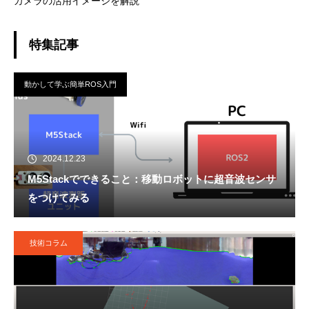
カメラの活用イメージを解説
特集記事
動かして学ぶ簡単ROS入門
2024.12.23
M5Stackでできること：移動ロボットに超音波センサ
をつけてみる
技術コラム