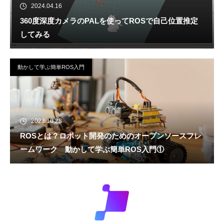
2024.04.16
360度深度カメラのPALを使ってROSで自己位置推定
してみる
動かして学ぶ簡単ROS入門
2023.10.28
ROSとは？ロボット開発のためのオープンソースフレ
ームワーク 動かして学ぶ簡単ROS入門①