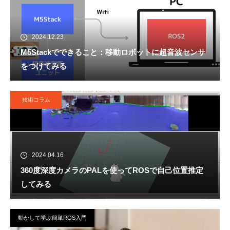
2024.12.23
M5Stackでできること：移動ロボットに超音波センサ
をつけてみる
技術コラム
2024.04.16
360度深度カメラのPALを使ってROSで自己位置推定
してみる
動かして学ぶ簡単ROS入門