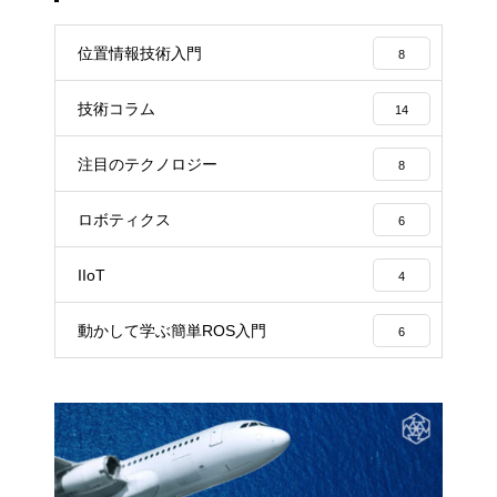
位置情報技術入門
8
技術コラム
14
注目のテクノロジー
8
ロボティクス
6
IIoT
4
動かして学ぶ簡単ROS入門
6